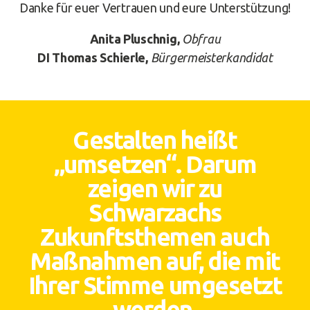
Danke für euer Vertrauen und eure Unterstützung!
Anita Pluschnig,
Obfrau
DI Thomas Schierle,
Bürgermeisterkandidat
Gestalten heißt
„umsetzen“. Darum
zeigen wir zu
Schwarzachs
Zukunftsthemen auch
Maßnahmen auf, die mit
Ihrer Stimme umgesetzt
werden.